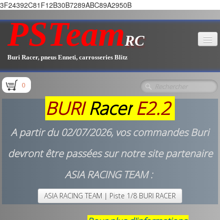
3F24392C81F12B30B7289ABC89A2950B
PSTeam
RC
Buri Racer, pneus Enneti, carrosseries Blitz
Accueil
0
Boutique
▼
BURI
Racer
E2.2
Pièces E1.1 / E1.2
A partir du 02/07/2026, vos commandes Buri
Pièces E1.3
devront être passées sur notre site partenaire
Pièces E2.1
ASIA RACING TEAM :
ASIA RACING TEAM | Piste 1/8 BURI RACER