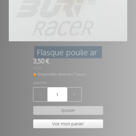
Flasque poulie ar
3,50 €
10123
Disponible dans les 7 jours
Quantité
−
+
Ajouter
Voir mon panier