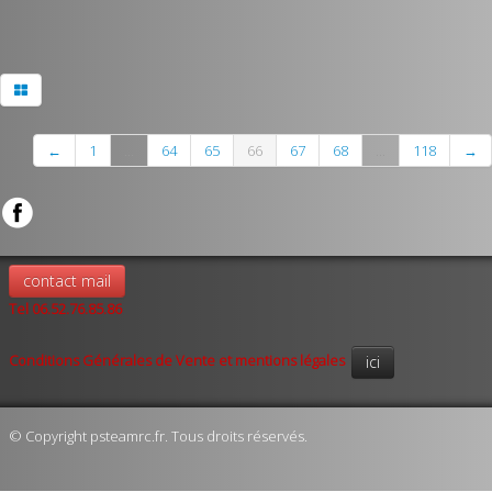
←
1
...
64
65
66
67
68
...
118
→
contact mail
Tel 06.52.76.85.86
Conditions Générales de Vente et mentions légales
ici
© Copyright psteamrc.fr. Tous droits réservés.