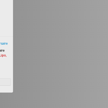
E
rsaire
aire
Lipo,