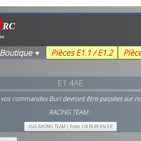
m
RC
itz
Boutique
Pièces E1.1 / E1.2
Pièc
▼
E1.4AE
, vos commandes Buri devront être passées sur not
RACING TEAM :
ASIA RACING TEAM | Piste 1/8 BURI RACER