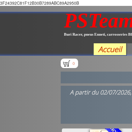
3F24392C81F12B30B7289ABC89A2950B
PSTea
Buri Racer, pneus Enneti, carrosseries Bl
Accueil
0
A partir du 02/07/2026