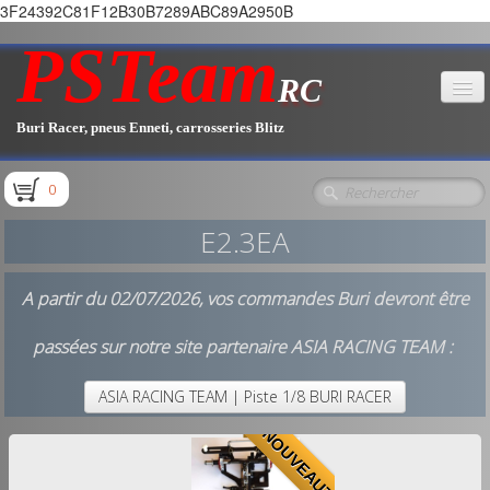
3F24392C81F12B30B7289ABC89A2950B
PSTeam
RC
Buri Racer, pneus Enneti, carrosseries Blitz
Accueil
0
Boutique
▼
E2.3EA
Pièces E1.1 / E1.2
A partir du 02/07/2026, vos commandes Buri devront être
Pièces E1.3
passées sur notre site partenaire ASIA RACING TEAM :
Pièces E2.1
ASIA RACING TEAM | Piste 1/8 BURI RACER
NOUVEAUTE