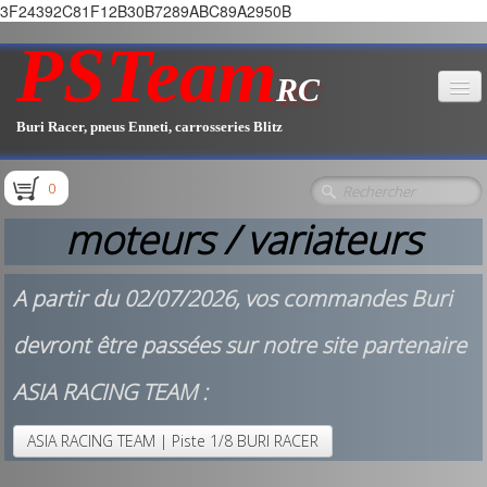
3F24392C81F12B30B7289ABC89A2950B
PSTeam
RC
Buri Racer, pneus Enneti, carrosseries Blitz
Accueil
0
Boutique
▼
moteurs / variateurs
Pièces E1.1 / E1.2
A partir du 02/07/2026, vos commandes Buri
Pièces E1.3
devront être passées sur notre site partenaire
Pièces E2.1
ASIA RACING TEAM :
ASIA RACING TEAM | Piste 1/8 BURI RACER