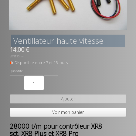
Ventillateur haute vitesse
14,00 €
VENT30mm
Disponible entre 7 et 15 jours
Quantité
−
+
Ajouter
Voir mon panier
28000 t/m pour contrôleur XR8
sct, XR8 Plus et XR8 Pro