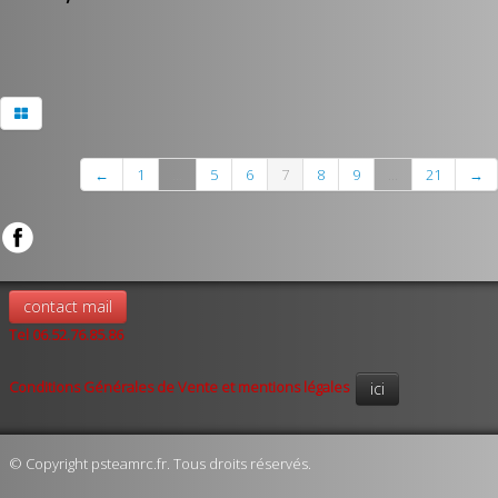
←
1
...
5
6
7
8
9
...
21
→
contact mail
Tel 06.52.76.85.86
Conditions Générales de Vente et mentions légales
ici
© Copyright psteamrc.fr. Tous droits réservés.