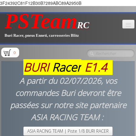
3F24392C81F12B30B7289ABC89A2950B
PSTeam
RC
Buri Racer, pneus Enneti, carrosseries Blitz
Accueil
0
Boutique
▼
BURI
Racer
E1.4
Pièces E1.1 / E1.2
A partir du 02/07/2026, vos
Pièces E1.3
commandes Buri devront être
Pièces E2.1
passées sur notre site partenaire
ASIA RACING TEAM :
ASIA RACING TEAM | Piste 1/8 BURI RACER