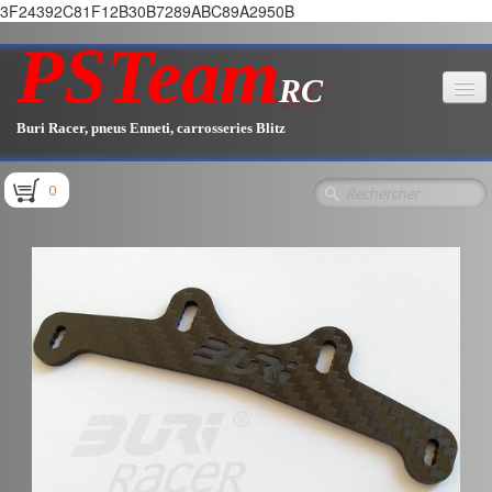
3F24392C81F12B30B7289ABC89A2950B
PSTeam
RC
Buri Racer, pneus Enneti, carrosseries Blitz
Accueil
0
Boutique
▼
Pièces E1.1 / E1.2
Pièces E1.3
Pièces E2.1