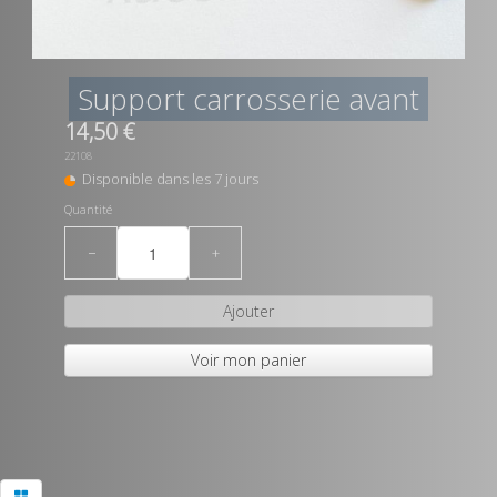
Support carrosserie avant
14,50 €
22108
Disponible dans les 7 jours
Quantité
−
+
Ajouter
Voir mon panier