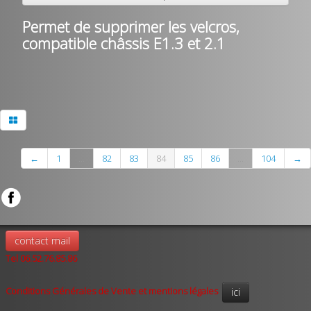
Permet de supprimer les velcros,
compatible châssis E1.3 et 2.1
←
1
...
82
83
84
85
86
...
104
→
contact mail
Tel 06.52.76.85.86
Conditions Générales de Vente et mentions légales
ici