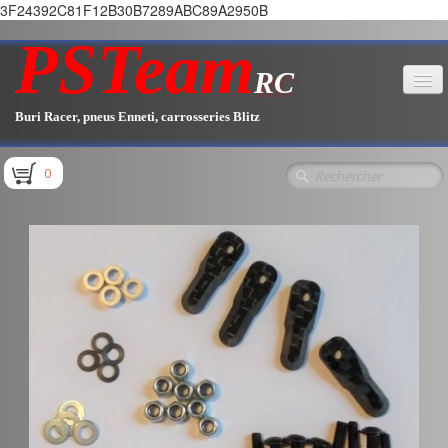
3F24392C81F12B30B7289ABC89A2950B
PSTeam
RC
Buri Racer, pneus Enneti, carrosseries Blitz
Accueil
0
Boutique
▼
Pièces E1.1 / E1.2
Pièces E1.3
Pièces E2.1