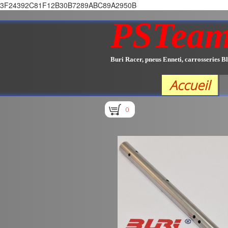
3F24392C81F12B30B7289ABC89A2950B
PSTea
Buri Racer, pneus Enneti, carrosseries Bl
Accueil
0