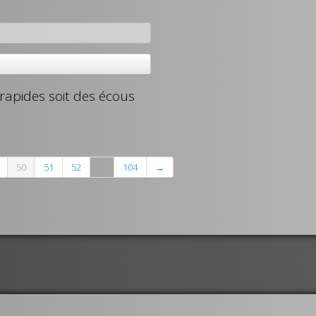
r
 rapides soit des écous
50
51
52
...
104
→