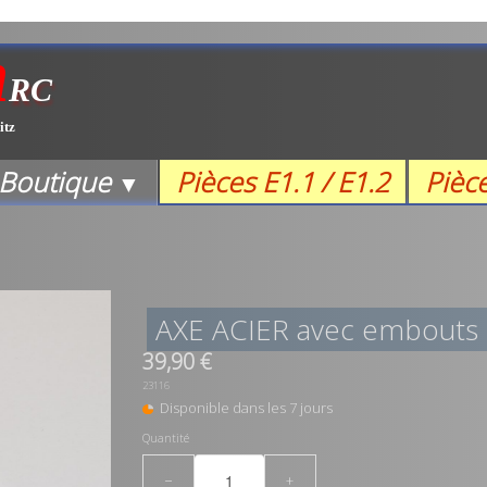
m
RC
itz
Boutique
Pièces E1.1 / E1.2
Pièc
▼
AXE ACIER avec embouts in
39,90 €
23116
Disponible dans les 7 jours
Quantité
−
+