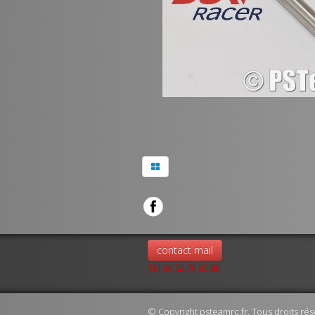
contact mail
Tel 06.52.76.85.86
© Copyright psteamrc.fr. Tous droits rés