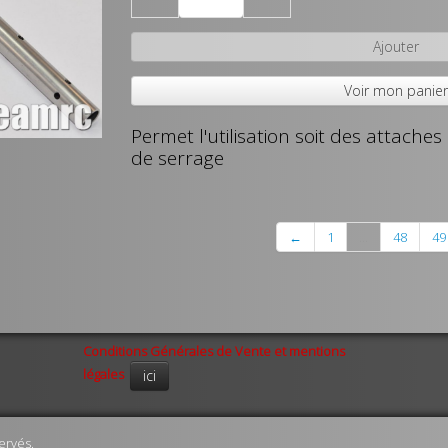
Ajouter
Voir mon panie
Permet l'utilisation soit des attaches
de serrage
←
1
...
48
49
Conditions Générales de Vente et mentions
légales
ici
ervés.