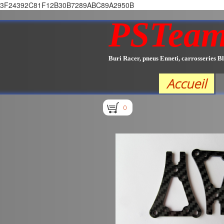
3F24392C81F12B30B7289ABC89A2950B
PSTea
Buri Racer, pneus Enneti, carrosseries Bl
Accueil
0