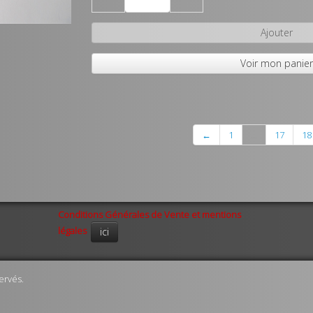
Ajouter
Voir mon panie
←
1
...
17
18
Conditions Générales de Vente et mentions
légales
ici
ervés.