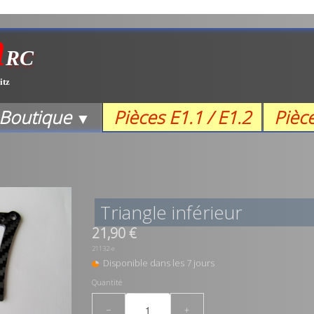
m
RC
itz
Boutique
Pièces E1.1 / E1.2
Pièc
▼
Triangle inférieur
21,90 €
21132-e
Disponible dans les 7 jours
Quantité
−
+