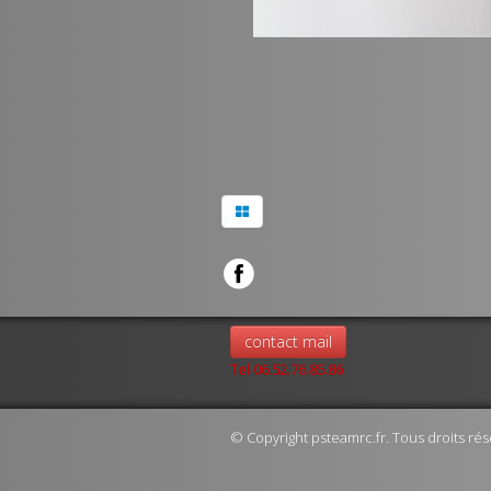
contact mail
Tel 06.52.76.85.86
© Copyright psteamrc.fr. Tous droits rés