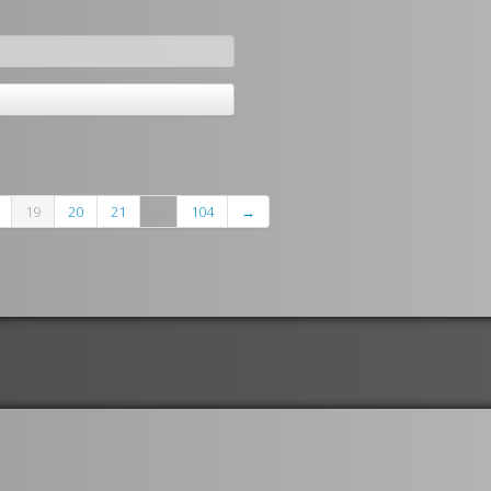
r
19
20
21
...
104
→