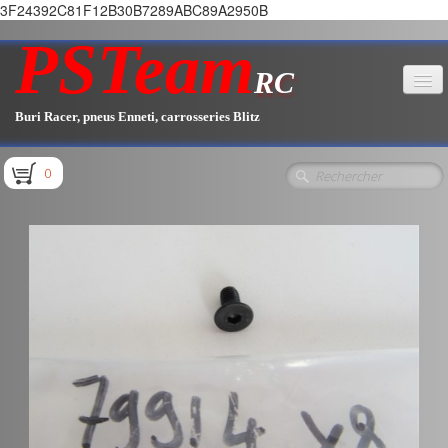
3F24392C81F12B30B7289ABC89A2950B
PSTeam
RC
Buri Racer, pneus Enneti, carrosseries Blitz
Accueil
0
Boutique
▼
Pièces E1.1 / E1.2
Pièces E1.3
Pièces E2.1