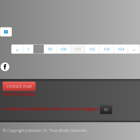
←
1
...
99
100
101
102
103
104
→
contact mail
Tel 06.52.76.85.86
Conditions Générales de Vente et mentions légales
ici
© Copyright psteamrc.fr. Tous droits réservés.