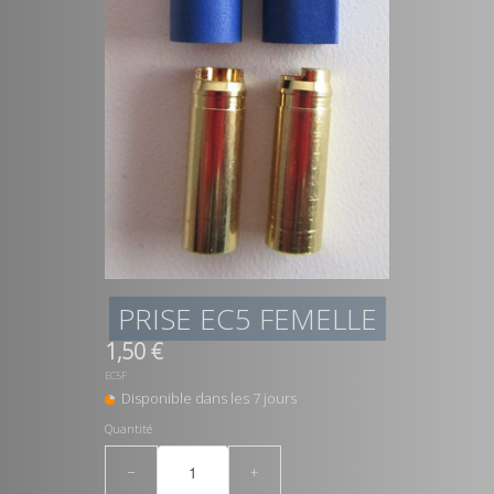
PRISE EC5 FEMELLE
1,50 €
EC5F
Disponible dans les 7 jours
Quantité
−
+