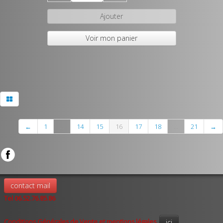
Ajouter
Voir mon panier
←
1
...
14
15
16
17
18
...
21
→
contact mail
Tel 06.52.76.85.86
Conditions Générales de Vente et mentions légales
ici