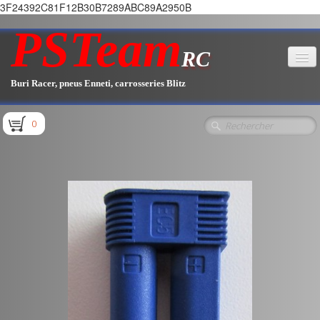
3F24392C81F12B30B7289ABC89A2950B
PSTeam
RC
Buri Racer, pneus Enneti, carrosseries Blitz
Accueil
0
Boutique
▼
Pièces E1.1 / E1.2
Pièces E1.3
Pièces E2.1