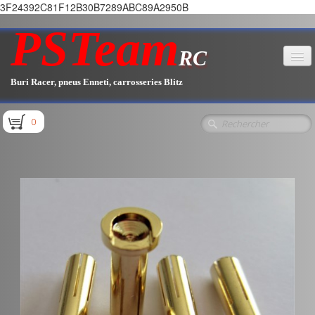
3F24392C81F12B30B7289ABC89A2950B
PSTeam
RC
Buri Racer, pneus Enneti, carrosseries Blitz
Accueil
0
Boutique
▼
Pièces E1.1 / E1.2
Pièces E1.3
Pièces E2.1