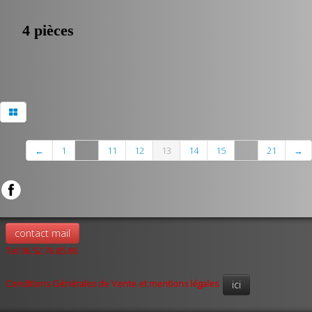
4 pièces
←
1
...
11
12
13
14
15
...
21
→
contact mail
Tel 06.52.76.85.86
Conditions Générales de Vente et mentions légales
ici