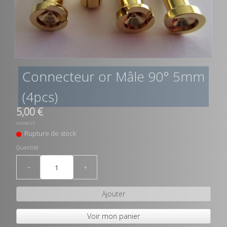
Connecteur or Mâle 90° 5mm
(4pcs)
5,00 €
connect5
Rupture de stock
Quantité
−
+
Ajouter
Voir mon panier