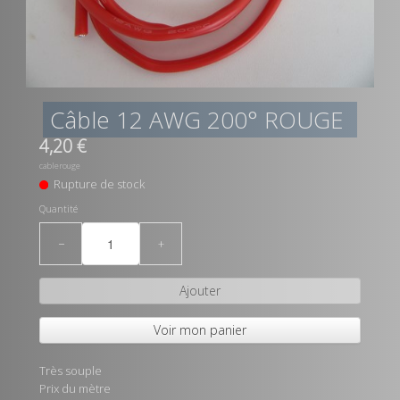
Câble 12 AWG 200° ROUGE
4,20 €
cablerouge
Rupture de stock
Quantité
−
+
Ajouter
Voir mon panier
Très souple
Prix du mètre