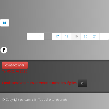
←
1
...
17
18
19
20
21
→
contact mail
Tel 06.52.76.85.86
Conditions Générales de Vente et mentions légales
ici
© Copyright psteamrc.fr. Tous droits réservés.