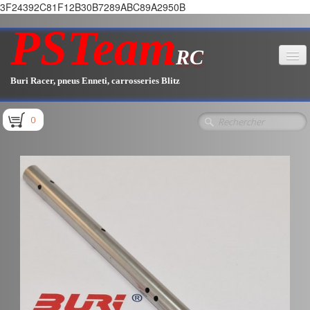
3F24392C81F12B30B7289ABC89A2950B
PSTeam
RC
Buri Racer, pneus Enneti, carrosseries Blitz
Accueil
0
Boutique
▼
Pièces E1.1 / E1.2
Pièces E1.3
Pièces E2.1