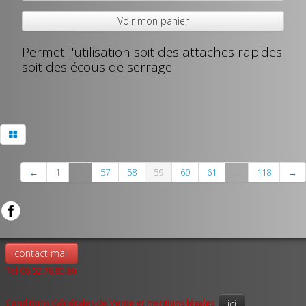
Voir mon panier
Permet l'utilisation soit des attaches rapides
soit des écous de serrage
←
1
...
57
58
59
60
61
...
118
→
contact mail
Tel 06.52.76.85.86
Conditions Générales de Vente et mentions légales
ici