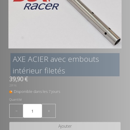
AXE ACIER avec embouts
intérieur filetés
39,90 €
23116
Disponible dans les 7 jours
Quantité
−
+
Ajouter