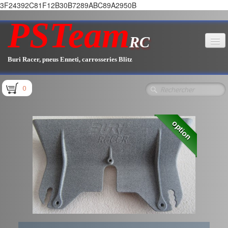
3F24392C81F12B30B7289ABC89A2950B
PSTeam
RC
Buri Racer, pneus Enneti, carrosseries Blitz
Accueil
0
Boutique
▼
option
Pièces E1.1 / E1.2
Pièces E1.3
Pièces E2.1