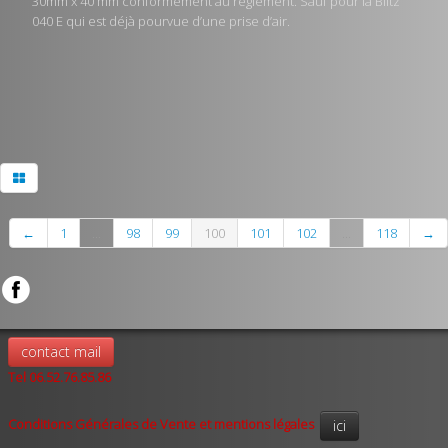
30mm x 40 mm conformément au règlement. Sauf pour la Blitz
040 E qui est déjà pourvue d’une prise d’air.
←
1
...
98
99
100
101
102
...
118
→
contact mail
Tel 06.52.76.85.86
Conditions Générales de Vente et mentions légales
ici