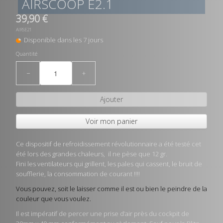
AIRSCOOP E2.1
39,90 €
AIRSE21
Disponible dans les 7 jours
Quantité
−
+
Ajouter
Voir mon panier
Ce dispositif de refroidissement révolutionnaire a été testé cet
été lors des grandes chaleurs, il ne pèse que 12 gr.
Fini les ventilateurs qui grillent, les pales qui cassent, le bruit de
soufflerie, la consommation de courant !!!!
Vous pouvez, soit le laisser comme il est ou bien le peindre de la
couleur que vous voulez.
Il est impératif de percer une prise d’air près du cockpit de