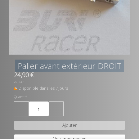
Palier avant extérieur DROIT
24,90 €
22134-R
Disponible dans les 7 jours
Quantité
−
+
Ajouter
Voir mon panier