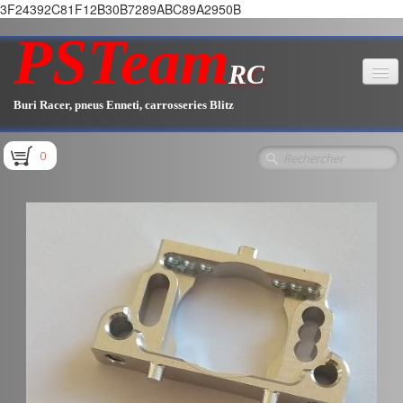
3F24392C81F12B30B7289ABC89A2950B
PSTeam
RC
Buri Racer, pneus Enneti, carrosseries Blitz
Accueil
0
Boutique
▼
Pièces E1.1 / E1.2
Pièces E1.3
Pièces E2.1