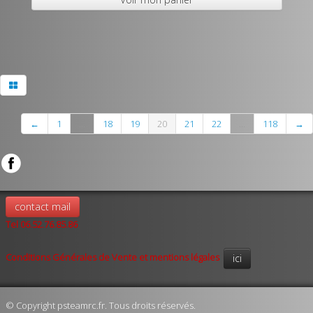
←
1
...
18
19
20
21
22
...
118
→
contact mail
Tel 06.52.76.85.86
Conditions Générales de Vente et mentions légales
ici
© Copyright psteamrc.fr. Tous droits réservés.