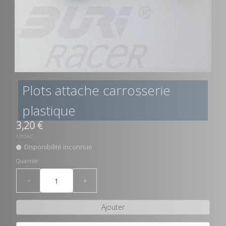
Plots attache carrosserie
plastique
3,20 €
13103-C
Disponibilité inconnue
Quantité
−
+
Ajouter