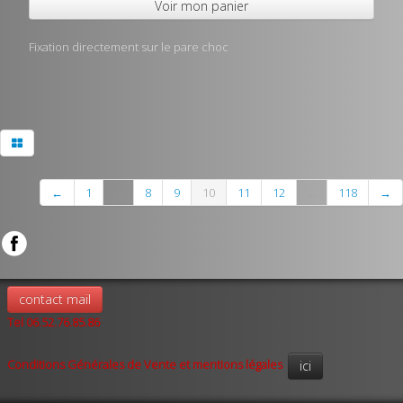
Voir mon panier
Fixation directement sur le pare choc
←
1
...
8
9
10
11
12
...
118
→
contact mail
Tel 06.52.76.85.86
Conditions Générales de Vente et mentions légales
ici