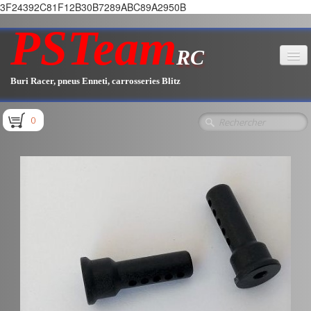
3F24392C81F12B30B7289ABC89A2950B
PSTeam
RC
Buri Racer, pneus Enneti, carrosseries Blitz
Accueil
0
Boutique
▼
Pièces E1.1 / E1.2
Pièces E1.3
Pièces E2.1