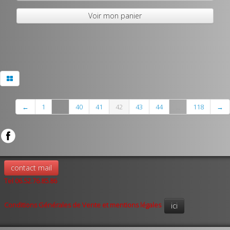
Voir mon panier
←
1
...
40
41
42
43
44
...
118
→
contact mail
Tel 06.52.76.85.86
Conditions Générales de Vente et mentions légales
ici