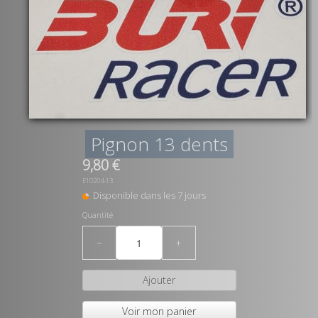
Pignon 13 dents
9,80 €
E10204-13
Disponible dans les 7 jours
Quantité
−
+
Ajouter
Voir mon panier