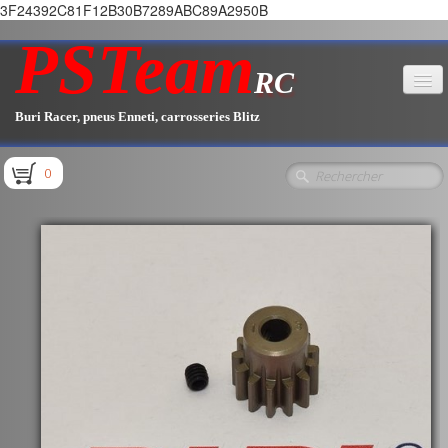
3F24392C81F12B30B7289ABC89A2950B
PSTeam
RC
Buri Racer, pneus Enneti, carrosseries Blitz
Accueil
0
Boutique
▼
Pièces E1.1 / E1.2
Pièces E1.3
Pièces E2.1