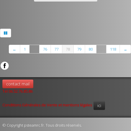
←
1
...
76
77
78
79
80
...
118
→
contact mail
Tel 06.52.76.85.86
Conditions Générales de Vente et mentions légales
ici
© Copyright psteamrc.fr. Tous droits réservés.