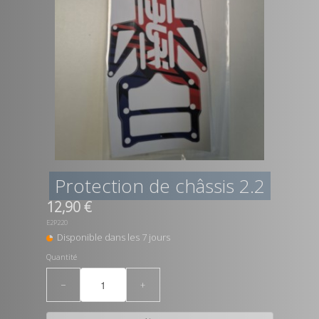
Protection de châssis 2.2
12,90 €
E2P220
Disponible dans les 7 jours
Quantité
−
+