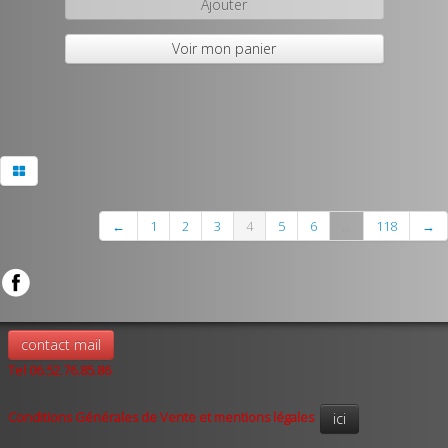
Ajouter
Voir mon panier
←
1
2
3
4
5
6
...
118
→
contact mail
Tel 06.52.76.85.86
Conditions Générales de Vente et mentions légales
ici