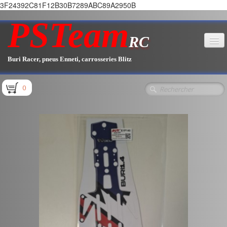
3F24392C81F12B30B7289ABC89A2950B
PSTeam
RC
Buri Racer, pneus Enneti, carrosseries Blitz
Accueil
0
Boutique
▼
Pièces E1.1 / E1.2
Pièces E1.3
Pièces E2.1