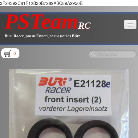
3F24392C81F12B30B7289ABC89A2950B
PSTeam
RC
Buri Racer, pneus Enneti, carrosseries Blitz
Accueil
0
Boutique
▼
Pièces E1.1 / E1.2
Pièces E1.3
Pièces E2.1