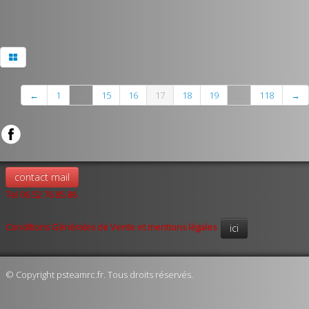
←
1
...
15
16
17
18
19
...
118
→
contact mail
Tel 06.52.76.85.86
Conditions Générales de Vente et mentions légales
ici
© Copyright psteamrc.fr. Tous droits réservés.