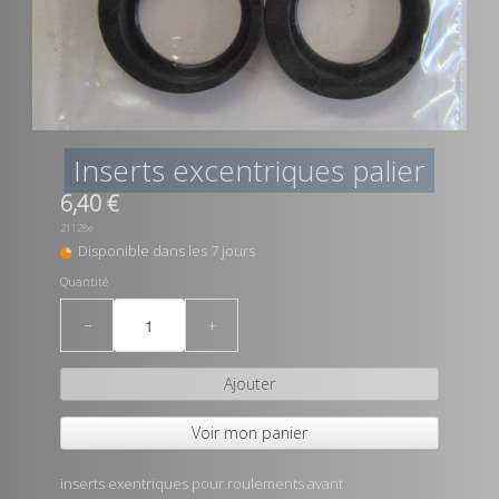
Inserts excentriques palier
6,40 €
21128e
Disponible dans les 7 jours
Quantité
−
+
Ajouter
Voir mon panier
inserts exentriques pour roulements avant