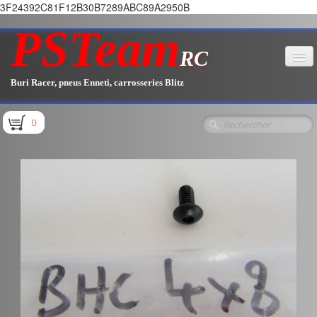
3F24392C81F12B30B7289ABC89A2950B
PSTeam
RC
Buri Racer, pneus Enneti, carrosseries Blitz
Accueil
0
Boutique
▼
Pièces E1.1 / E1.2
Pièces E1.3
Pièces E2.1