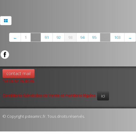
←
1
...
91
92
93
94
95
...
103
→
contact mail
Tel 06.52.76.85.86
Conditions Générales de Vente et mentions légales
ici
© Copyright psteamrc.fr. Tous droits réservés.