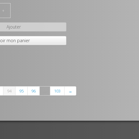
+
Ajouter
oir mon panier
94
95
96
...
103
→