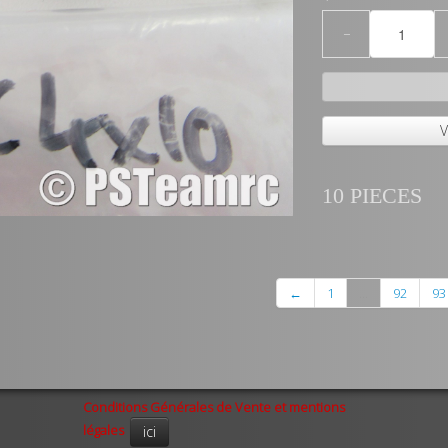
−
V
10 PIECES
←
1
...
92
93
Conditions Générales de Vente et mentions
légales
ici