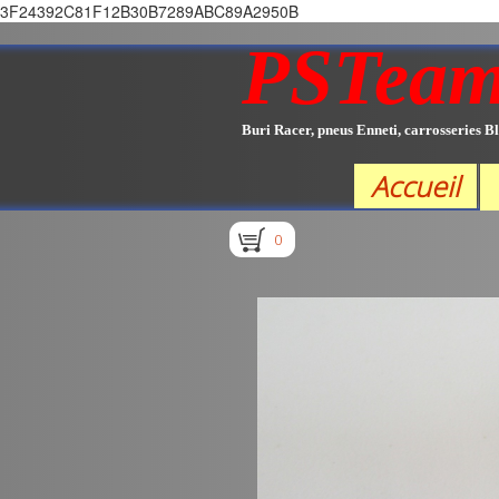
3F24392C81F12B30B7289ABC89A2950B
PSTea
Buri Racer, pneus Enneti, carrosseries Bl
Accueil
0