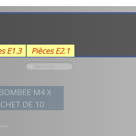
es E1.3
Pièces E2.1
 BOMBEE M4 X
CHET DE 10
onnue