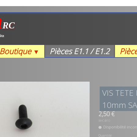
m
RC
itz
Boutique
Pièces E1.1 / E1.2
Pièc
▼
VIS TETE
10mm SA
2,50 €
BHC4X10
Disponibilité inc
Quantité