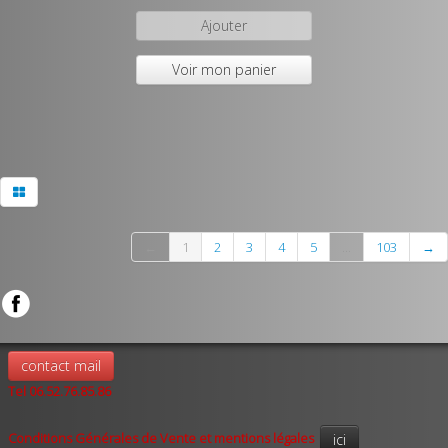
Ajouter
Voir mon panier
←
1
2
3
4
5
...
103
→
contact mail
Tel 06.52.76.85.86
Conditions Générales de Vente et mentions légales
ici