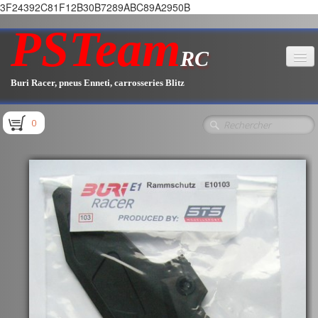
3F24392C81F12B30B7289ABC89A2950B
PSTeam
RC
Buri Racer, pneus Enneti, carrosseries Blitz
Accueil
0
Boutique
▼
Pièces E1.1 / E1.2
Pièces E1.3
Pièces E2.1