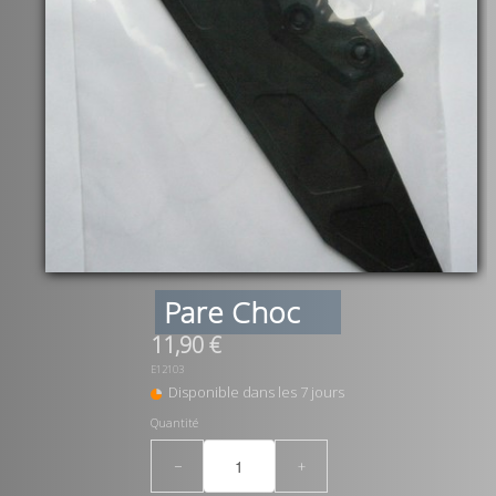
Pare Choc
11,90 €
E12103
Disponible dans les 7 jours
Quantité
−
+