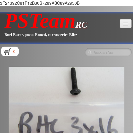
3F24392C81F12B30B7289ABC89A2950B
PSTeam
RC
Buri Racer, pneus Enneti, carrosseries Blitz
Accueil
0
Boutique
▼
Pièces E1.1 / E1.2
Pièces E1.3
Pièces E2.1