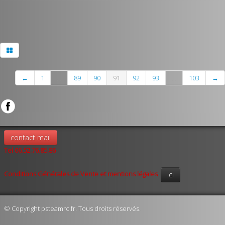
←
1
...
89
90
91
92
93
...
103
→
contact mail
Tel 06.52.76.85.86
Conditions Générales de Vente et mentions légales
ici
© Copyright psteamrc.fr. Tous droits réservés.