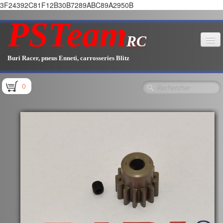
3F24392C81F12B30B7289ABC89A2950B
PSTeam
RC
Buri Racer, pneus Enneti, carrosseries Blitz
Accueil
0
Boutique
▼
Pièces E1.1 / E1.2
Pièces E1.3
Pièces E2.1