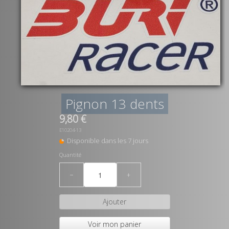
Pignon 13 dents
9,80 €
E10204-13
Disponible dans les 7 jours
Quantité
−
+
Ajouter
Voir mon panier