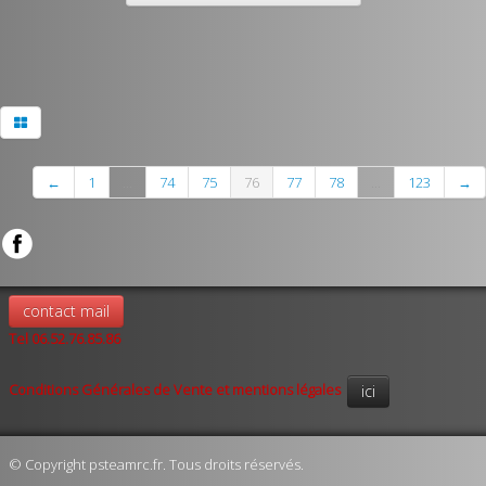
←
1
...
74
75
76
77
78
...
123
→
contact mail
Tel 06.52.76.85.86
Conditions Générales de Vente et mentions légales
ici
© Copyright psteamrc.fr. Tous droits réservés.