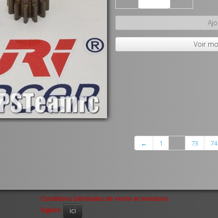
Ajo
Voir mo
←
1
...
73
74
Conditions Générales de Vente et mentions
légales
ici