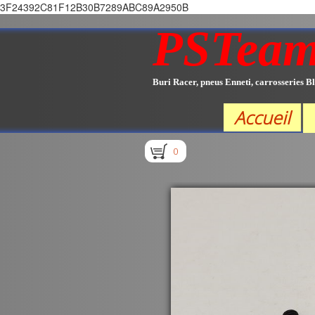
3F24392C81F12B30B7289ABC89A2950B
PSTea
Buri Racer, pneus Enneti, carrosseries Bl
Accueil
0