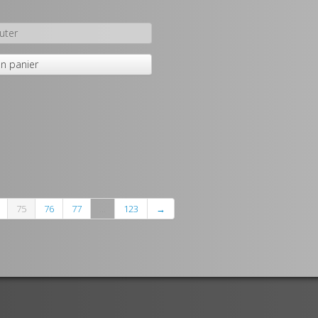
uter
n panier
75
76
77
...
123
→