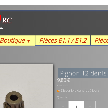
m
RC
itz
Boutique
Pièces E1.1 / E1.2
Pièc
▼
Pignon 12 dents
9,80 €
E10204-12
Disponible dans les 7 jours
Quantité
−
+