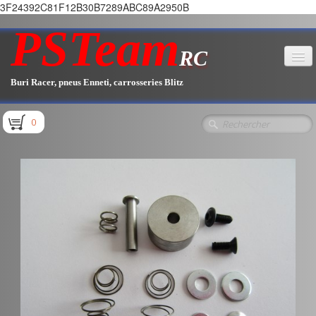
3F24392C81F12B30B7289ABC89A2950B
PSTeam
RC
Buri Racer, pneus Enneti, carrosseries Blitz
Accueil
0
Boutique
▼
Pièces E1.1 / E1.2
Pièces E1.3
Pièces E2.1