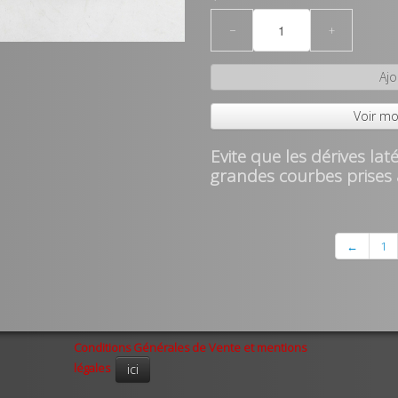
−
+
Ajo
Voir mo
Evite que les dérives lat
grandes courbes prises 
←
1
Conditions Générales de Vente et mentions
légales
ici