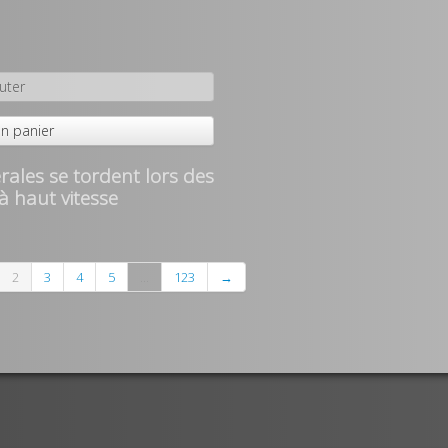
uter
n panier
érales se tordent lors des
à haut vitesse
2
3
4
5
...
123
→