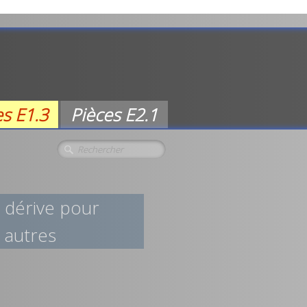
es E1.3
Pièces E2.1
 dérive pour
 autres