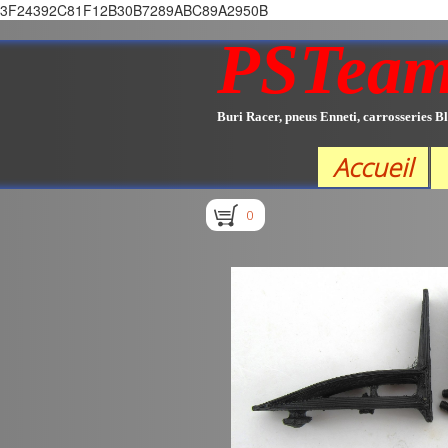
3F24392C81F12B30B7289ABC89A2950B
PSTea
Buri Racer, pneus Enneti, carrosseries Bl
Accueil
0