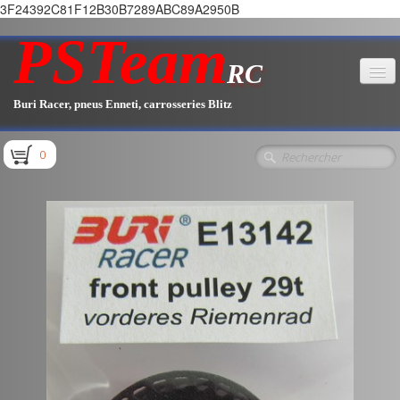
3F24392C81F12B30B7289ABC89A2950B
PSTeam
RC
Buri Racer, pneus Enneti, carrosseries Blitz
Accueil
0
Boutique
▼
Pièces E1.1 / E1.2
Pièces E1.3
Pièces E2.1