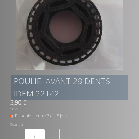
POULIE AVANT 29 DENTS
IDEM 22142
5,90 €
13142
Disponible entre 7 et 15 jours
Quantité
−
+