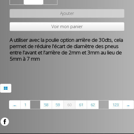
Ajouter
Voir mon panier
A utiliser avec la poulie option arrière de 30dts, cela
permet de réduire l'écart de diamètre des pneus
entre l'avant et l'arrière de 2mm et 3mm au lieu de
5mm à 7 mm
←
1
...
58
59
60
61
62
...
123
→