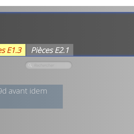
es E1.3
Pièces E2.1
9d avant idem