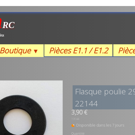
m
RC
itz
Boutique
Pièces E1.1 / E1.2
Pièc
▼
Flasque poulie 2
22144
3,90 €
13144
Disponible dans les 7 jours
Quantité