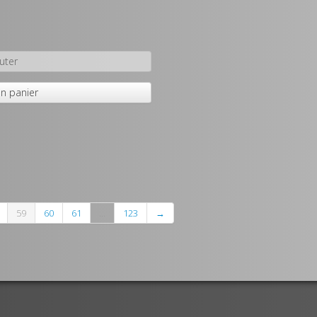
uter
n panier
59
60
61
...
123
→