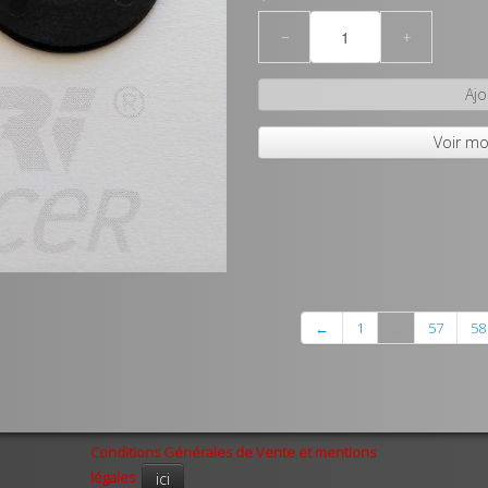
−
+
Ajo
Voir mo
←
1
...
57
58
Conditions Générales de Vente et mentions
légales
ici