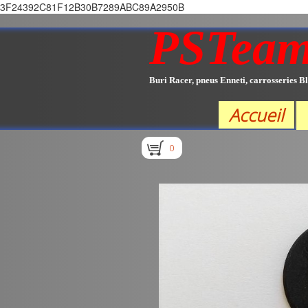
3F24392C81F12B30B7289ABC89A2950B
PSTea
Buri Racer, pneus Enneti, carrosseries Bl
Accueil
0