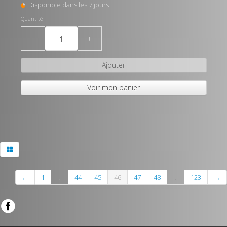
Disponible dans les 7 jours
Quantité
−
+
Ajouter
Voir mon panier
←
1
...
44
45
46
47
48
...
123
→