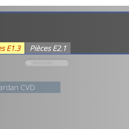
es E1.3
Pièces E2.1
cardan CVD