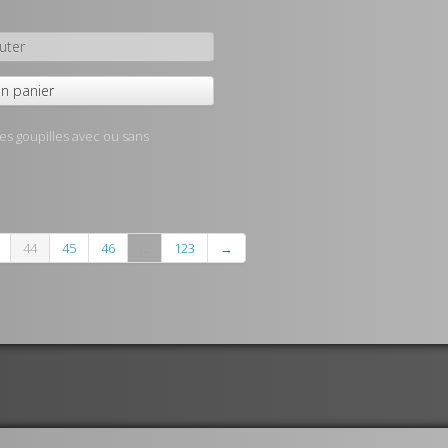
uter
n panier
es goupilles avec ou sans
44
45
46
...
123
→