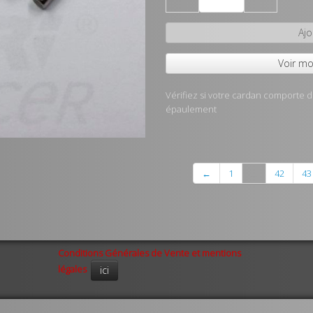
Ajo
Voir mo
Vérifiez si votre cardan comporte d
épaulement
←
1
...
42
43
Conditions Générales de Vente et mentions
légales
ici