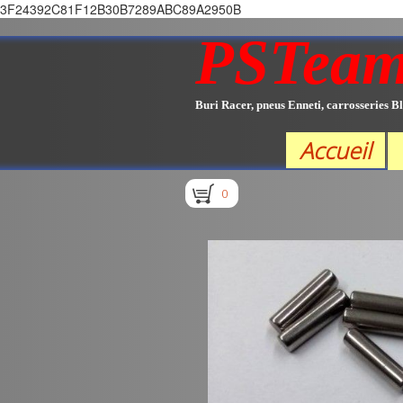
3F24392C81F12B30B7289ABC89A2950B
PSTea
Buri Racer, pneus Enneti, carrosseries Bl
Accueil
0