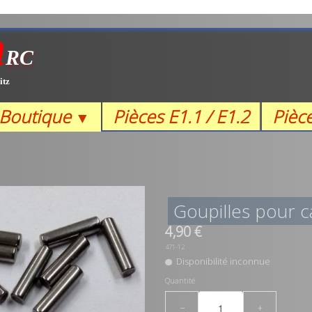
m
RC
itz
Boutique
Pièces E1.1 / E1.2
Pièc
▼
Goupilles pour 
4,90 €
471-12
Disponibilité inconnue
Quantité
−
+