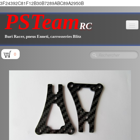
3F24392C81F12B30B7289ABC89A2950B
PSTeam
RC
Buri Racer, pneus Enneti, carrosseries Blitz
Accueil
0
Boutique
▼
Pièces E1.1 / E1.2
Pièces E1.3
Pièces E2.1