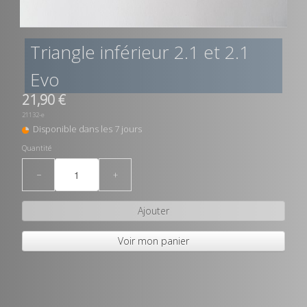
Triangle inférieur 2.1 et 2.1
Evo
21,90 €
21132-e
Disponible dans les 7 jours
Quantité
−
+
Ajouter
Voir mon panier