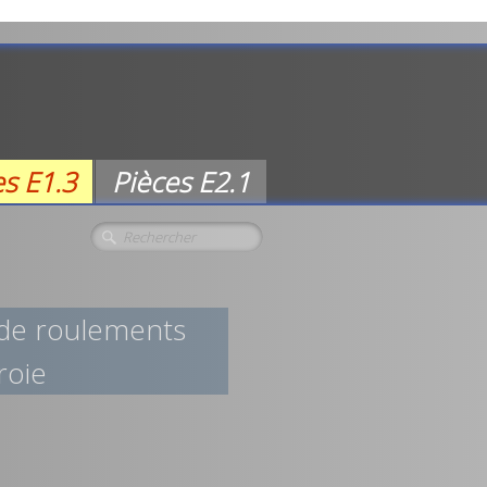
es E1.3
Pièces E2.1
 de roulements
roie