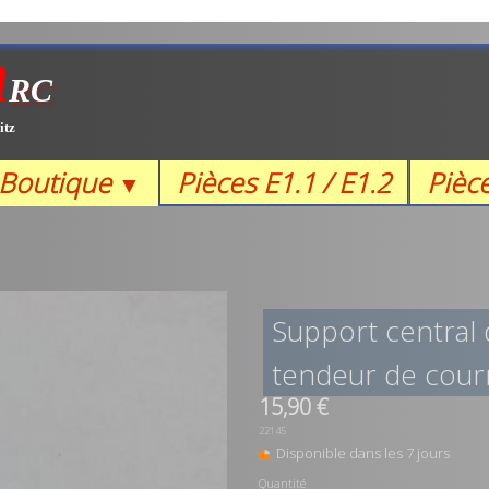
m
RC
itz
Boutique
Pièces E1.1 / E1.2
Pièc
▼
Support central
tendeur de cour
15,90 €
22145
Disponible dans les 7 jours
Quantité