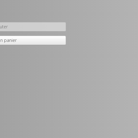
uter
n panier