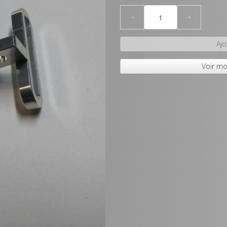
−
+
Ajo
Voir mo