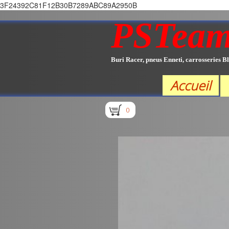
3F24392C81F12B30B7289ABC89A2950B
PSTea
Buri Racer, pneus Enneti, carrosseries Bl
Accueil
0