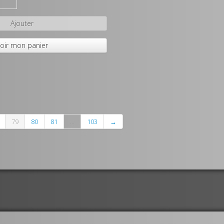
Ajouter
oir mon panier
79
80
81
...
103
→