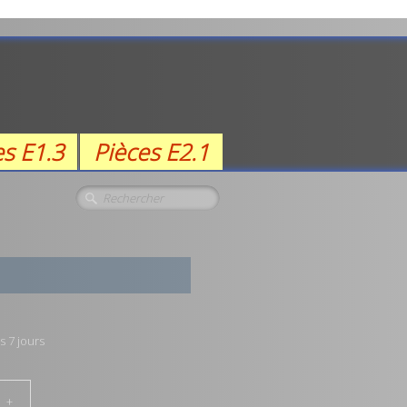
es E1.3
Pièces E2.1
s 7 jours
+