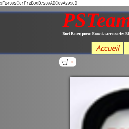
3F24392C81F12B30B7289ABC89A2950B
PSTea
Buri Racer, pneus Enneti, carrosseries Bl
Accueil
0