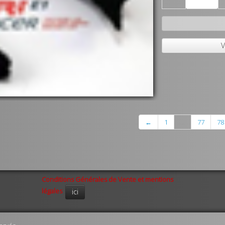
V
←
1
...
77
78
Conditions Générales de Vente et mentions
légales
ici