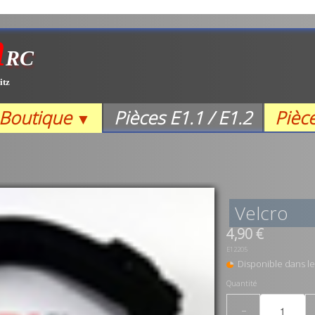
m
RC
itz
Boutique
Pièces E1.1 / E1.2
Pièc
▼
Velcro
4,90 €
E12205
Disponible dans le
Quantité
−