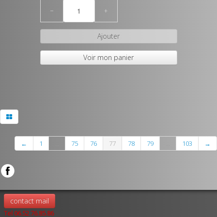
−
+
Ajouter
Voir mon panier
←
1
...
75
76
77
78
79
...
103
→
contact mail
Tel 06.52.76.85.86