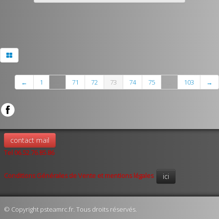
←
1
...
71
72
73
74
75
...
103
→
contact mail
Tel 06.52.76.85.86
Conditions Générales de Vente et mentions légales
ici
© Copyright psteamrc.fr. Tous droits réservés.