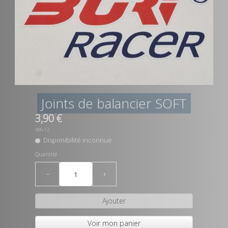
Joints de balancier SOFT
3,90 €
496-12
Disponibilité inconnue
Quantité
−
+
Ajouter
Voir mon panier