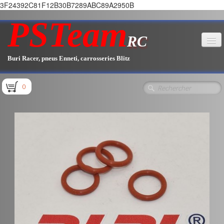
3F24392C81F12B30B7289ABC89A2950B
PSTeam
RC
Buri Racer, pneus Enneti, carrosseries Blitz
Accueil
0
Boutique
▼
Pièces E1.1 / E1.2
Pièces E1.3
Pièces E2.1