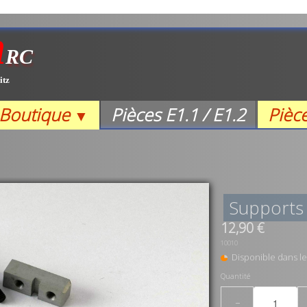
m
RC
itz
Boutique
Pièces E1.1 / E1.2
Pièc
▼
Supports
12,90 €
10010
Disponible dans le
Quantité
−