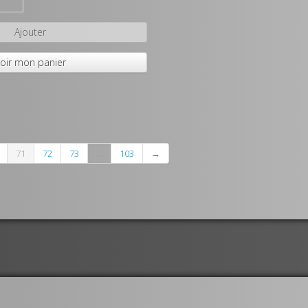
Ajouter
oir mon panier
71
72
73
...
103
→