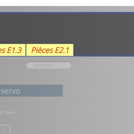
es E1.3
Pièces E2.1
 servo
s 7 jours
+