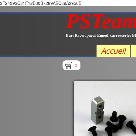
3F24392C81F12B30B7289ABC89A2950B
PSTea
Buri Racer, pneus Enneti, carrosseries Bl
Accueil
0