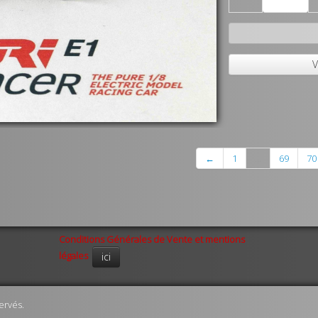
V
←
1
...
69
70
Conditions Générales de Vente et mentions
légales
ici
ervés.