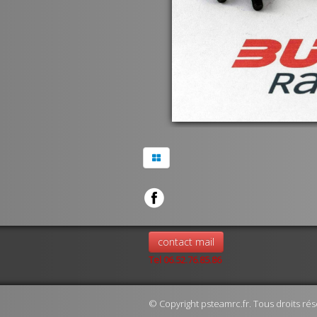
contact mail
Tel 06.52.76.85.86
© Copyright psteamrc.fr. Tous droits rés