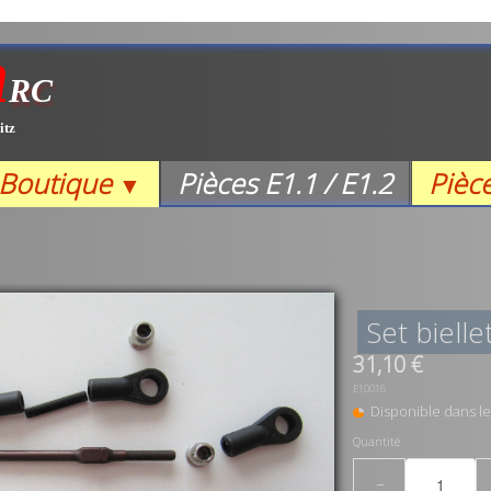
m
RC
itz
Boutique
Pièces E1.1 / E1.2
Pièc
▼
Set bielle
31,10 €
E10016
Disponible dans le
Quantité
−