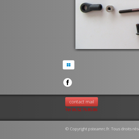
contact mail
Tel 06.52.76.85.86
© Copyright psteamrc.fr. Tous droits rés