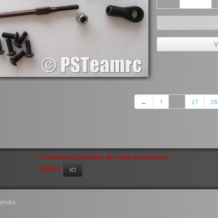
V
←
1
...
27
28
Conditions Générales de Vente et mentions
légales
ici
ervés.