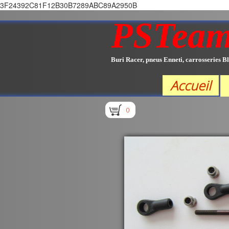
3F24392C81F12B30B7289ABC89A2950B
PSTea
Buri Racer, pneus Enneti, carrosseries Bl
Accueil
0