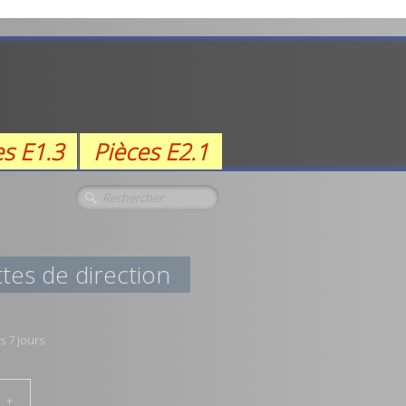
es E1.3
Pièces E2.1
ttes de direction
s 7 jours
+