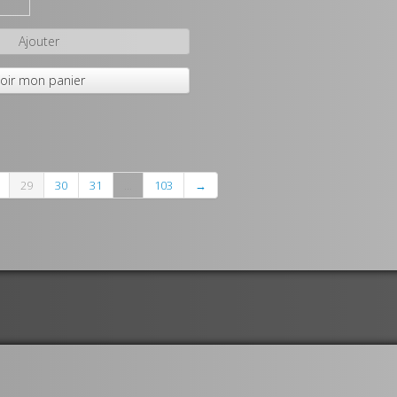
Ajouter
oir mon panier
29
30
31
...
103
→