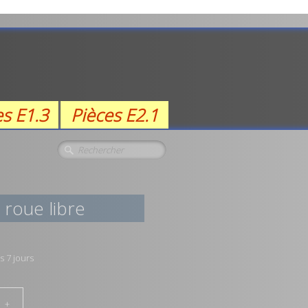
es E1.3
Pièces E2.1
 roue libre
s 7 jours
+