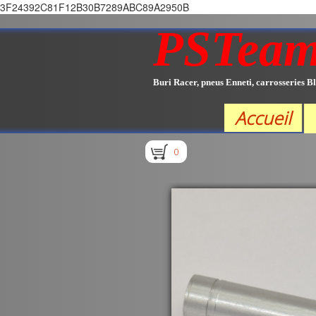
3F24392C81F12B30B7289ABC89A2950B
PSTea
Buri Racer, pneus Enneti, carrosseries Bl
Accueil
0