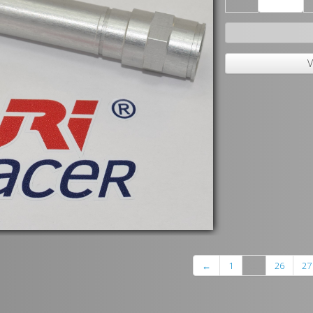
V
←
1
...
26
27