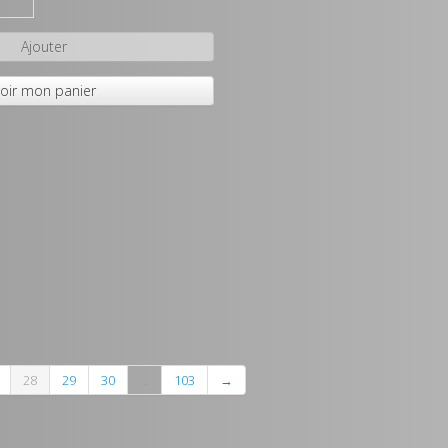
Ajouter
oir mon panier
28
29
30
...
103
→