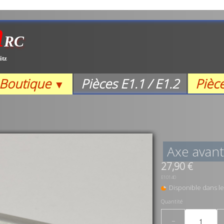
m
RC
itz
Boutique
Pièces E1.1 / E1.2
Pièc
▼
Axe avant
27,90 €
E10140
Disponible dans le
Quantité
−