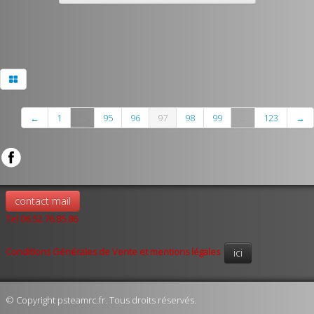
←
1
...
95
96
97
98
99
...
123
→
contact mail
Tel 06.52.76.85.86
Conditions Générales de Vente et mentions légales
ici
© Copyright psteamrc.fr. Tous droits réservés.