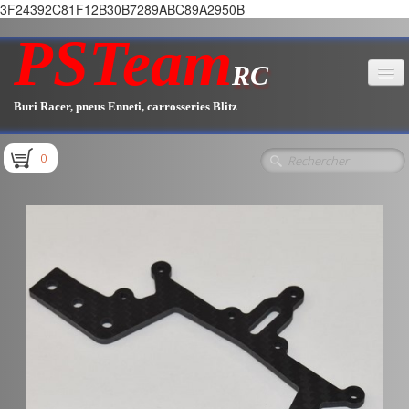
3F24392C81F12B30B7289ABC89A2950B
PSTeam
RC
Buri Racer, pneus Enneti, carrosseries Blitz
Accueil
0
Boutique
▼
Pièces E1.1 / E1.2
Pièces E1.3
Pièces E2.1