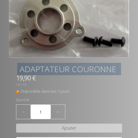
ADAPTATEUR COURONNE
19,90 €
13117TX
Disponible dans les 7 jours
Quantité
−
+
Ajouter