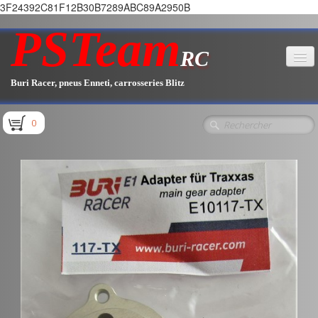
3F24392C81F12B30B7289ABC89A2950B
PSTeam
RC
Buri Racer, pneus Enneti, carrosseries Blitz
Accueil
0
Boutique
▼
Pièces E1.1 / E1.2
Pièces E1.3
Pièces E2.1