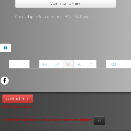
Voir mon panier
Pour adapter les couronnes 50 et 54 Traxxas
←
1
...
67
68
69
70
71
...
123
→
contact mail
Tel 06.52.76.85.86
Conditions Générales de Vente et mentions légales
ici