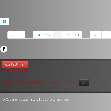
←
1
...
54
55
56
57
58
...
123
→
contact mail
Tel 06.52.76.85.86
Conditions Générales de Vente et mentions légales
ici
© Copyright psteamrc.fr. Tous droits réservés.