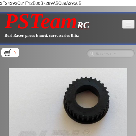
3F24392C81F12B30B7289ABC89A2950B
PSTeam
RC
Buri Racer, pneus Enneti, carrosseries Blitz
Accueil
0
Boutique
▼
Pièces E1.1 / E1.2
Pièces E1.3
Pièces E2.1