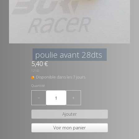
poulie avant 28dts
5,40 €
12142
Disponible dans les 7 jours
Quantité
−
+
Ajouter
Voir mon panier