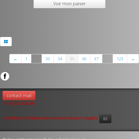
Voir mon panier
←
1
...
33
34
35
36
37
...
123
→
contact mail
Tel 06.52.76.85.86
Conditions Générales de Vente et mentions légales
ici