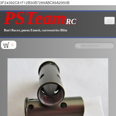
3F24392C81F12B30B7289ABC89A2950B
PSTeam
RC
Buri Racer, pneus Enneti, carrosseries Blitz
Accueil
0
Boutique
▼
Pièces E1.1 / E1.2
Pièces E1.3
Pièces E2.1