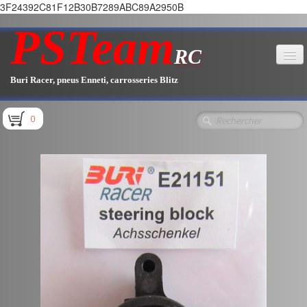
3F24392C81F12B30B7289ABC89A2950B
PSTeam
RC
Buri Racer, pneus Enneti, carrosseries Blitz
Accueil
0
Boutique
▼
Pièces E1.1 / E1.2
Pièces E1.3
Pièces E2.1