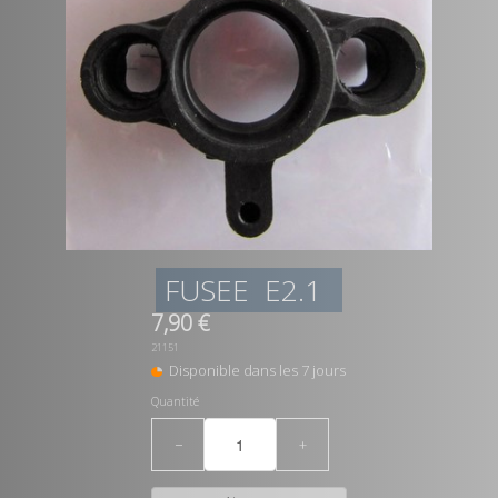
FUSEE E2.1
7,90 €
21151
Disponible dans les 7 jours
Quantité
−
+