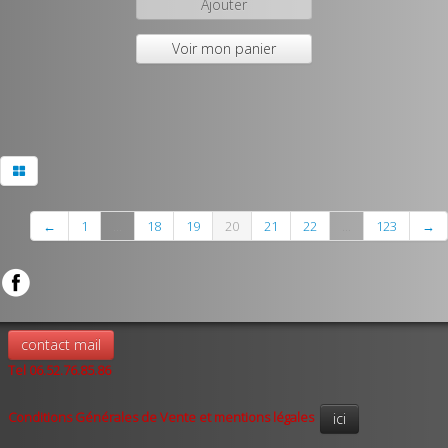
Ajouter
Voir mon panier
←
1
...
18
19
20
21
22
...
123
→
contact mail
Tel 06.52.76.85.86
Conditions Générales de Vente et mentions légales
ici