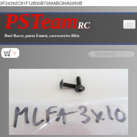
3F24392C81F12B30B7289ABC89A2950B
PSTeam
RC
Buri Racer, pneus Enneti, carrosseries Blitz
Accueil
0
Boutique
▼
Pièces E1.1 / E1.2
Pièces E1.3
Pièces E2.1