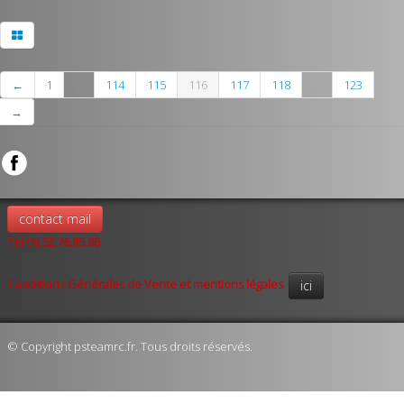
←
1
...
114
115
116
117
118
...
123
→
contact mail
Tel 06.52.76.85.86
Conditions Générales de Vente et mentions légales
ici
© Copyright psteamrc.fr. Tous droits réservés.