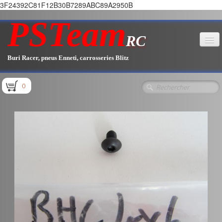
3F24392C81F12B30B7289ABC89A2950B
PSTeam
RC
Buri Racer, pneus Enneti, carrosseries Blitz
Accueil
0
Boutique
▼
Pièces E1.1 / E1.2
Pièces E1.3
Pièces E2.1