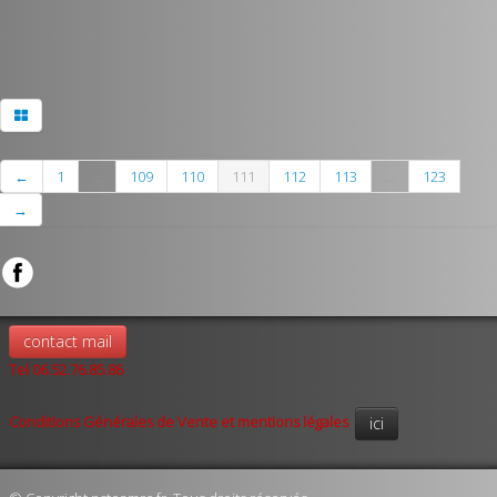
←
1
...
109
110
111
112
113
...
123
→
contact mail
Tel 06.52.76.85.86
Conditions Générales de Vente et mentions légales
ici